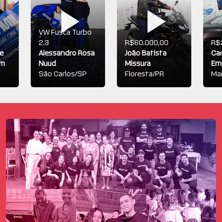
VW Fusca Turbo
0
2.3
R$60.000,00
R$
e
Alessandro Rosa
João Batista
Car
am
Nuud
Missura
Em
São Carlos/SP
Floresta/PR
Mar