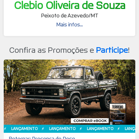
Clebio Oliveira de Souza
Peixoto de Azevedo/MT
Mais infos...
Confira as Promoções e
Participe
!
ANÇAMENTO
LANÇAMENTO
LANÇAMENTO
LANÇAMENTO
Retornar: Presença de Peso