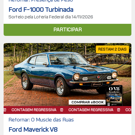
Ford F-1000 Turbinada
Sorteio pela Loteria Federal dia 14/11/2026
PARTICIPAR
RESTAM 2 DIAS
AGEM REGRESSIVA
CONTAGEM REGRESSIVA
CONTAGEM REGR
Retornar: O Muscle das Ruas
Ford Maverick V8